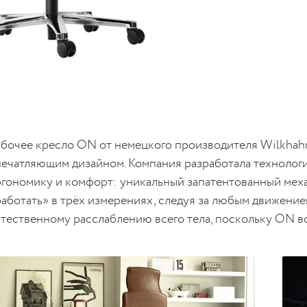
абочее кресло ON от немецкого производителя Wilkhah
печатляющим дизайном. Компания разработала техноло
ргономику и комфорт: уникальный запатентованный меха
работать» в трёх измерениях, следуя за любым движение
стественному расслаблению всего тела, поскольку ON в