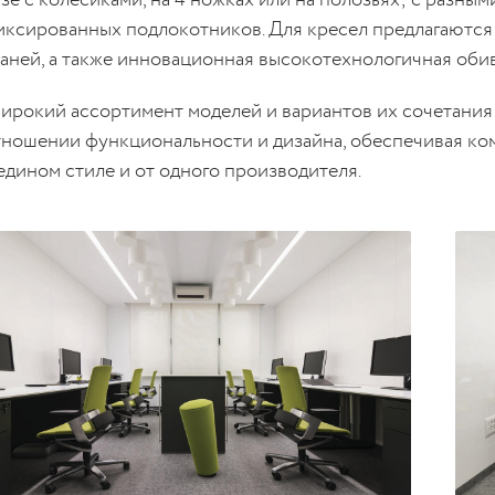
азе с колесиками, на 4 ножках или на полозьях; с разны
иксированных подлокотников. Для кресел предлагаются
каней, а также инновационная высокотехнологичная обив
ирокий ассортимент моделей и вариантов их сочетания
тношении функциональности и дизайна, обеспечивая к
 едином стиле и от одного производителя.