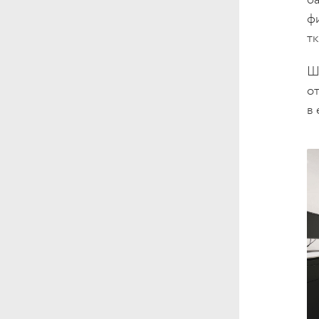
б
ф
т
Ш
о
в